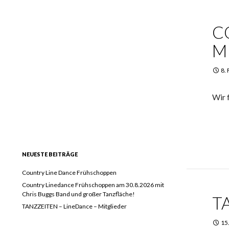
C
DAS TEAM
M
MITGLIEDER INFO
8.
TERMINE
Wir 
FOTOS
TÄNZE
NEUESTE BEITRÄGE
Country Line Dance Frühschoppen
Country Linedance Frühschoppen am 30.8.2026 mit
Chris Buggs Band und großer Tanzfläche!
T
TANZZEITEN – LineDance – Mitglieder
15