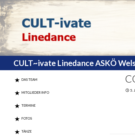
Search
CULT~ivate Linedance ASKÖ Wel
C
DAS TEAM
5.
MITGLIEDER INFO
TERMINE
FOTOS
TÄNZE